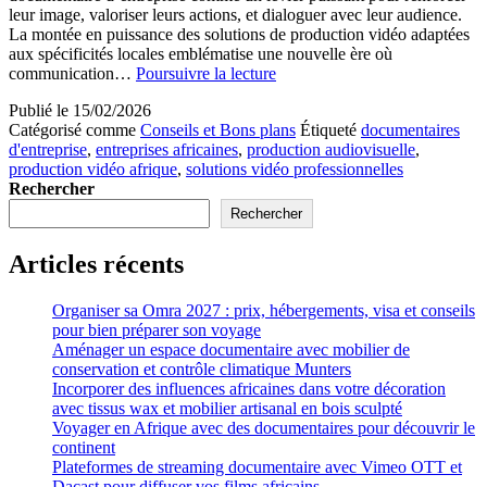
leur image, valoriser leurs actions, et dialoguer avec leur audience.
La montée en puissance des solutions de production vidéo adaptées
aux spécificités locales emblématise une nouvelle ère où
Produire
communication…
Poursuivre la lecture
des
Publié le
15/02/2026
documentaires
Catégorisé comme
Conseils et Bons plans
Étiqueté
documentaires
pour
d'entreprise
,
entreprises africaines
,
production audiovisuelle
,
entreprises
production vidéo afrique
,
solutions vidéo professionnelles
africaines
Rechercher
avec
des
Rechercher
solutions
de
Articles récents
production
vidéo
Organiser sa Omra 2027 : prix, hébergements, visa et conseils
pour bien préparer son voyage
Aménager un espace documentaire avec mobilier de
conservation et contrôle climatique Munters
Incorporer des influences africaines dans votre décoration
avec tissus wax et mobilier artisanal en bois sculpté
Voyager en Afrique avec des documentaires pour découvrir le
continent
Plateformes de streaming documentaire avec Vimeo OTT et
Dacast pour diffuser vos films africains