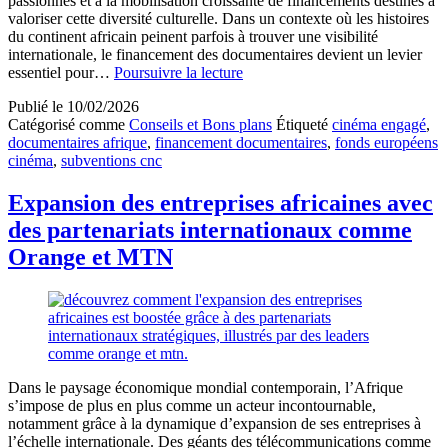
passionnés et à la mobilisation croissante de financements destinés à
valoriser cette diversité culturelle. Dans un contexte où les histoires
du continent africain peinent parfois à trouver une visibilité
internationale, le financement des documentaires devient un levier
Financement
essentiel pour…
Poursuivre la lecture
documentaires
Publié le
10/02/2026
Afrique
Catégorisé comme
Conseils et Bons plans
Étiqueté
cinéma engagé
,
avec
documentaires afrique
,
financement documentaires
,
fonds européens
subventions
cinéma
,
subventions cnc
CNC
et
fonds
Expansion des entreprises africaines avec
européens
des partenariats internationaux comme
pour
cinéastes
Orange et MTN
engagés
Dans le paysage économique mondial contemporain, l’Afrique
s’impose de plus en plus comme un acteur incontournable,
notamment grâce à la dynamique d’expansion de ses entreprises à
l’échelle internationale. Des géants des télécommunications comme