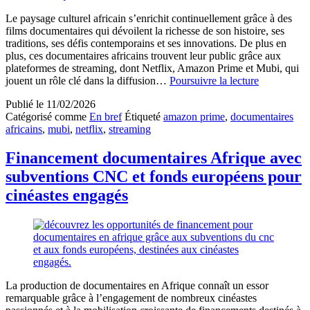
Le paysage culturel africain s’enrichit continuellement grâce à des
films documentaires qui dévoilent la richesse de son histoire, ses
traditions, ses défis contemporains et ses innovations. De plus en
plus, ces documentaires africains trouvent leur public grâce aux
plateformes de streaming, dont Netflix, Amazon Prime et Mubi, qui
Les
jouent un rôle clé dans la diffusion…
Poursuivre la lecture
documentai
Publié le
11/02/2026
africains
Catégorisé comme
En bref
Étiqueté
amazon prime
,
documentaires
diffusés
africains
,
mubi
,
netflix
,
streaming
en
streaming
sur
Financement documentaires Afrique avec
Netflix,
subventions CNC et fonds européens pour
Amazon
Prime
cinéastes engagés
et
Mubi
La production de documentaires en Afrique connaît un essor
remarquable grâce à l’engagement de nombreux cinéastes