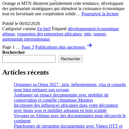
Orange et MTN illustrent parfaitement cette tendance, développant
des partenariats stratégiques qui stimulent la croissance économique
Expa
tout en favorisant une coopération solide…
Poursuivre la lecture
des
Publié le
06/02/2026
entrep
Catégorisé comme
En bref
Étiqueté
développement économique
africa
afrique
,
expansion des entreprises africaines
,
mtn
,
orange
,
avec
partenariats internationaux
des
Pagination
parten
Page 1
…
Page 3
Publications
plus anciennes
inter
des
Rechercher
comm
Rechercher
publications
Oran
et
MTN
Articles récents
Organiser sa Omra 2027 : prix, hébergements, visa et conseils
pour bien préparer son voyage
Aménager un espace documentaire avec mobilier de
conservation et contrôle climatique Munters
Incorporer des influences africaines dans votre décoration
avec tissus wax et mobilier artisanal en bois sculpté
Voyager en Afrique avec des documentaires pour découvrir le
continent
Plateformes de streaming documentaire avec Vimeo OTT et