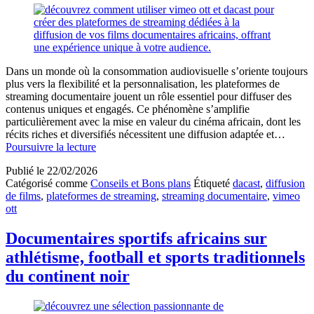
Dans un monde où la consommation audiovisuelle s’oriente toujours
plus vers la flexibilité et la personnalisation, les plateformes de
streaming documentaire jouent un rôle essentiel pour diffuser des
contenus uniques et engagés. Ce phénomène s’amplifie
particulièrement avec la mise en valeur du cinéma africain, dont les
récits riches et diversifiés nécessitent une diffusion adaptée et…
Plateformes
Poursuivre la lecture
de
Publié le
22/02/2026
streaming
Catégorisé comme
Conseils et Bons plans
Étiqueté
dacast
,
diffusion
documentaire
de films
,
plateformes de streaming
,
streaming documentaire
,
vimeo
avec
ott
Vimeo
OTT
et
Documentaires sportifs africains sur
Dacast
athlétisme, football et sports traditionnels
pour
diffuser
du continent noir
vos
films
africains