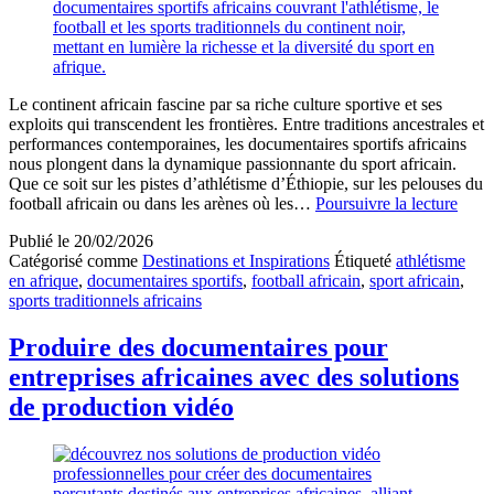
Le continent africain fascine par sa riche culture sportive et ses
exploits qui transcendent les frontières. Entre traditions ancestrales et
performances contemporaines, les documentaires sportifs africains
nous plongent dans la dynamique passionnante du sport africain.
Que ce soit sur les pistes d’athlétisme d’Éthiopie, sur les pelouses du
Docu
football africain ou dans les arènes où les…
Poursuivre la lecture
sport
Publié le
20/02/2026
afric
Catégorisé comme
Destinations et Inspirations
Étiqueté
athlétisme
sur
en afrique
,
documentaires sportifs
,
football africain
,
sport africain
,
athlé
sports traditionnels africains
footb
et
sport
Produire des documentaires pour
tradi
entreprises africaines avec des solutions
du
conti
de production vidéo
noir