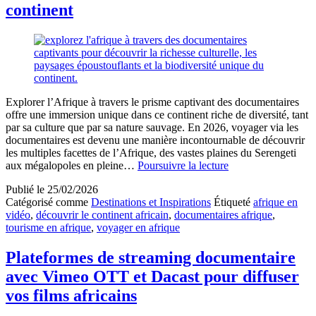
et
continent
mobilier
artisanal
en
bois
sculpté
Explorer l’Afrique à travers le prisme captivant des documentaires
offre une immersion unique dans ce continent riche de diversité, tant
par sa culture que par sa nature sauvage. En 2026, voyager via les
documentaires est devenu une manière incontournable de découvrir
les multiples facettes de l’Afrique, des vastes plaines du Serengeti
Voyager
aux mégalopoles en pleine…
Poursuivre la lecture
en
Publié le
25/02/2026
Afrique
Catégorisé comme
Destinations et Inspirations
Étiqueté
afrique en
avec
vidéo
,
découvrir le continent africain
,
documentaires afrique
,
des
tourisme en afrique
,
voyager en afrique
documentaires
pour
découvrir
Plateformes de streaming documentaire
le
avec Vimeo OTT et Dacast pour diffuser
continent
vos films africains