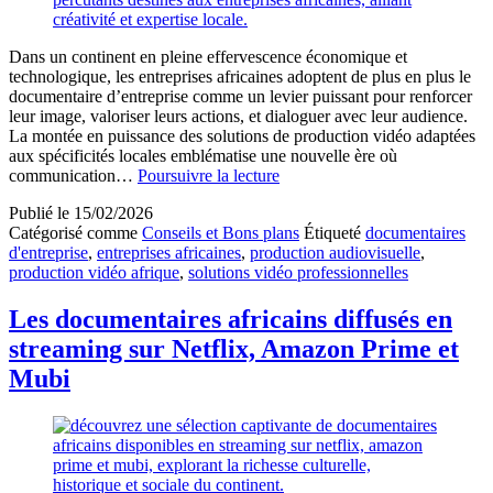
Dans un continent en pleine effervescence économique et
technologique, les entreprises africaines adoptent de plus en plus le
documentaire d’entreprise comme un levier puissant pour renforcer
leur image, valoriser leurs actions, et dialoguer avec leur audience.
La montée en puissance des solutions de production vidéo adaptées
aux spécificités locales emblématise une nouvelle ère où
Produire
communication…
Poursuivre la lecture
des
Publié le
15/02/2026
documentaires
Catégorisé comme
Conseils et Bons plans
Étiqueté
documentaires
pour
d'entreprise
,
entreprises africaines
,
production audiovisuelle
,
entreprises
production vidéo afrique
,
solutions vidéo professionnelles
africaines
avec
des
Les documentaires africains diffusés en
solutions
streaming sur Netflix, Amazon Prime et
de
production
Mubi
vidéo