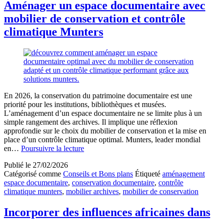
prix,
Aménager un espace documentaire avec
hébergements,
mobilier de conservation et contrôle
visa
et
climatique Munters
conseils
pour
bien
préparer
son
voyage
En 2026, la conservation du patrimoine documentaire est une
priorité pour les institutions, bibliothèques et musées.
L’aménagement d’un espace documentaire ne se limite plus à un
simple rangement des archives. Il implique une réflexion
approfondie sur le choix du mobilier de conservation et la mise en
place d’un contrôle climatique optimal. Munters, leader mondial
Aménager
en…
Poursuivre la lecture
un
Publié le
27/02/2026
espace
Catégorisé comme
Conseils et Bons plans
Étiqueté
aménagement
documentaire
espace documentaire
,
conservation documentaire
,
contrôle
avec
climatique munters
,
mobilier archives
,
mobilier de conservation
mobilier
de
conservation
Incorporer des influences africaines dans
et