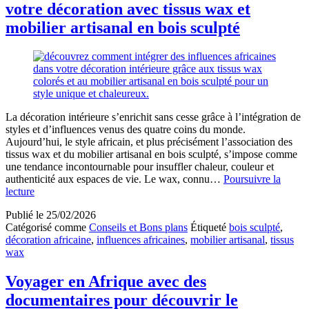
votre décoration avec tissus wax et
contrôle
climatique
mobilier artisanal en bois sculpté
Munters
La décoration intérieure s’enrichit sans cesse grâce à l’intégration de
styles et d’influences venus des quatre coins du monde.
Aujourd’hui, le style africain, et plus précisément l’association des
tissus wax et du mobilier artisanal en bois sculpté, s’impose comme
une tendance incontournable pour insuffler chaleur, couleur et
authenticité aux espaces de vie. Le wax, connu…
Poursuivre la
Incorporer
lecture
des
Publié le
25/02/2026
influences
Catégorisé comme
Conseils et Bons plans
Étiqueté
bois sculpté
,
africaines
décoration africaine
,
influences africaines
,
mobilier artisanal
,
tissus
dans
wax
votre
décoration
avec
Voyager en Afrique avec des
tissus
documentaires pour découvrir le
wax