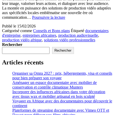
leur image, valoriser leurs actions, et dialoguer avec leur audience.
La montée en puissance des solutions de production vidéo adaptées
aux spécificités locales emblématise une nouvelle ère où
Produire
communication…
Poursuivre la lecture
des
Publié le
15/02/2026
documentaires
Catégorisé comme
Conseils et Bons plans
Étiqueté
documentaires
pour
d'entreprise
,
entreprises africaines
,
production audiovisuelle
,
entreprises
production vidéo afrique
,
solutions vidéo professionnelles
africaines
Rechercher
avec
des
Rechercher
solutions
de
Articles récents
production
vidéo
Organiser sa Omra 2027 : prix, hébergements, visa et conseils
pour bien préparer son voyage
Aménager un espace documentaire avec mobilier de
conservation et contrôle climatique Munters
Incorporer des influences africaines dans votre décoration
avec tissus wax et mobilier artisanal en bois sculpté
Voyager en Afrique avec des documentaires pour découvrir le
continent
Plateformes de streaming documentaire avec Vimeo OTT et
Dacast pour diffuser vos films africains