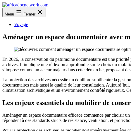
Aller
au
africadocnetwork.com
Menu
Fermer
contenu
Voyage
Aménager un espace documentaire avec mob
En 2026, la conservation du patrimoine documentaire est une priorité
archives. Il implique une réflexion approfondie sur le choix du mobili
s’impose comme un acteur majeur dans cette démarche, proposant des 
La protection des archives nécessite un équilibre subtil entre la gestio
documentaires mais aussi la qualité de leur consultation. Aujourd’hu
climatisation archivistique et un environnement contrôlé rigoureux. Ce
Les enjeux essentiels du mobilier de con
Aménager un espace documentaire efficace commence par choisir un mo
répondent à des standards stricts de résistance, ventilation, et protect
Pour la protection des archives, le mobilier doit impérativement être 