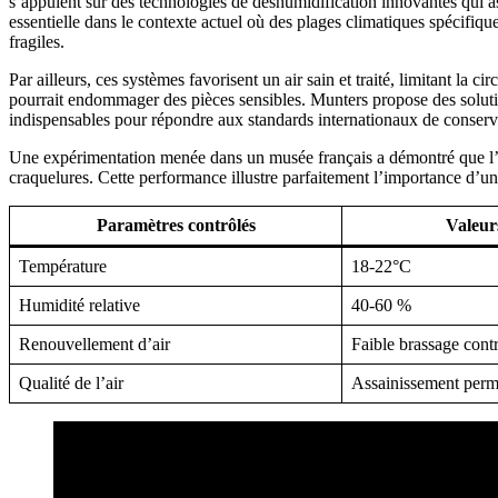
s’appuient sur des technologies de déshumidification innovantes qui as
essentielle dans le contexte actuel où des plages climatiques spécifi
fragiles.
Par ailleurs, ces systèmes favorisent un air sain et traité, limitant la 
pourrait endommager des pièces sensibles. Munters propose des solutio
indispensables pour répondre aux standards internationaux de conservati
Une expérimentation menée dans un musée français a démontré que l’im
craquelures. Cette performance illustre parfaitement l’importance d’u
Paramètres contrôlés
Valeur
Température
18-22°C
Humidité relative
40-60 %
Renouvellement d’air
Faible brassage cont
Qualité de l’air
Assainissement per