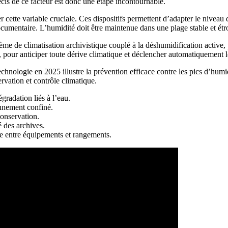
cis de ce facteur est donc une étape incontournable.
te variable cruciale. Ces dispositifs permettent d’adapter le niveau d
cumentaire. L’humidité doit être maintenue dans une plage stable et étroi
tème de climatisation archivistique couplé à la déshumidification active,
pour anticiper toute dérive climatique et déclencher automatiquement l
chnologie en 2025 illustre la prévention efficace contre les pics d’humi
ervation et contrôle climatique.
gradation liés à l’eau.
onnement confiné.
conservation.
é des archives.
te entre équipements et rangements.