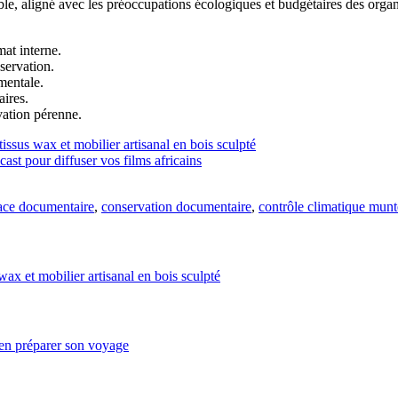
able, aligné avec les préoccupations écologiques et budgétaires des org
at interne.
servation.
mentale.
aires.
vation pérenne.
issus wax et mobilier artisanal en bois sculpté
t pour diffuser vos films africains
ce documentaire
,
conservation documentaire
,
contrôle climatique munt
wax et mobilier artisanal en bois sculpté
ien préparer son voyage