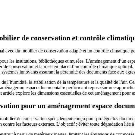
ilier de conservation et contrôle climati
 pour les institutions, bibliothèques et musées. L’aménagement d’un esp
er de conservation et la mise en place d’un contrôle climatique optimal.
systèmes innovants assurant la pérennité des documents face aux agre
n de l’humidité, la stabilisation de la température et la qualité de l’air.
i, aménager un espace documentaire performant repose sur une approche 
t article explore les dimensions essentielles de cet aménagement pour a
servation pour un aménagement espace docum
bilier de conservation spécialement conçu pour protéger les documents
ion contre les facteurs externes. L’objectif : éviter toute dégradation li
construit à partir de matériaux inertes, limitant les émissions de compos