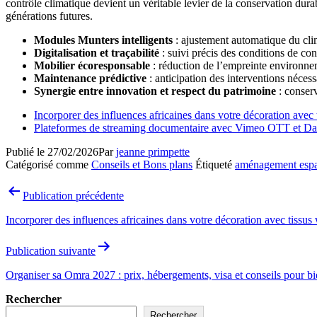
contrôle climatique devient un véritable levier de la conservation dur
générations futures.
Modules Munters intelligents
: ajustement automatique du clim
Digitalisation et traçabilité
: suivi précis des conditions de con
Mobilier écoresponsable
: réduction de l’empreinte environne
Maintenance prédictive
: anticipation des interventions nécess
Synergie entre innovation et respect du patrimoine
: conser
Incorporer des influences africaines dans votre décoration avec t
Plateformes de streaming documentaire avec Vimeo OTT et Dacas
Publié le
27/02/2026
Par
jeanne primpette
Catégorisé comme
Conseils et Bons plans
Étiqueté
aménagement espa
Navigation
Publication précédente
de
Incorporer des influences africaines dans votre décoration avec tissus 
l’article
Publication suivante
Organiser sa Omra 2027 : prix, hébergements, visa et conseils pour b
Rechercher
Rechercher