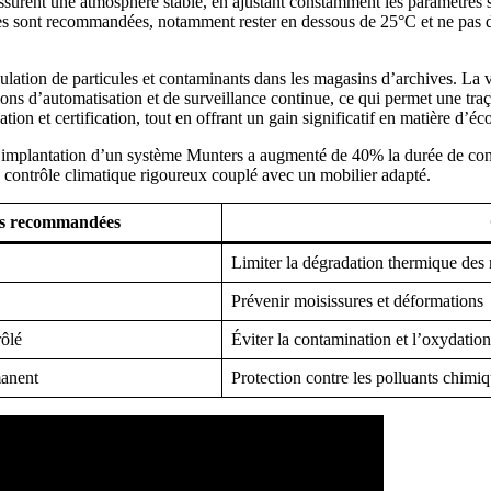
surent une atmosphère stable, en ajustant constamment les paramètres sel
ques sont recommandées, notamment rester en dessous de 25°C et ne pas 
circulation de particules et contaminants dans les magasins d’archives. La
ns d’automatisation et de surveillance continue, ce qui permet une traç
on et certification, tout en offrant un gain significatif en matière d’é
plantation d’un système Munters a augmenté de 40% la durée de conserv
n contrôle climatique rigoureux couplé avec un mobilier adapté.
s recommandées
Limiter la dégradation thermique des
Prévenir moisissures et déformations
rôlé
Éviter la contamination et l’oxydatio
manent
Protection contre les polluants chimiq