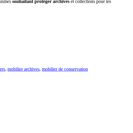
anismes
souhaitant protéger archives
et collections pour les
ers
,
mobilier archives
,
mobilier de conservation