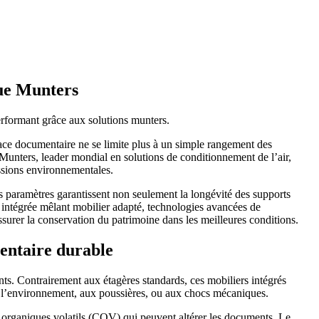
que Munters
ace documentaire ne se limite plus à un simple rangement des
 Munters, leader mondial en solutions de conditionnement de l’air,
ssions environnementales.
 Ces paramètres garantissent non seulement la longévité des supports
intégrée mêlant mobilier adapté, technologies avancées de
ssurer la conservation du patrimoine dans les meilleures conditions.
entaire durable
. Contrairement aux étagères standards, ces mobiliers intégrés
ée à l’environnement, aux poussières, ou aux chocs mécaniques.
és organiques volatils (COV) qui peuvent altérer les documents. Le