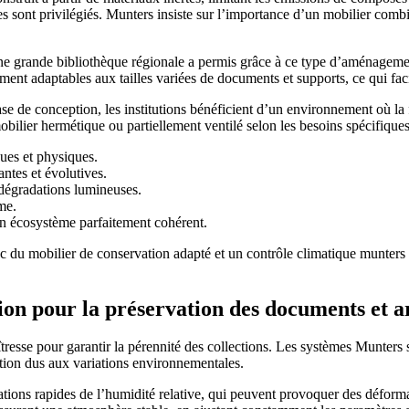
es sont privilégiés. Munters insiste sur l’importance d’un mobilier combi
.
d’une grande bibliothèque régionale a permis grâce à ce type d’aménage
 adaptables aux tailles variées de documents et supports, ce qui facili
e de conception, les institutions bénéficient d’un environnement où la fr
mobilier hermétique ou partiellement ventilé selon les besoins spécifiqu
ques et physiques.
antes et évolutives.
 dégradations lumineuses.
me.
n écosystème parfaitement cohérent.
ion pour la préservation des documents et a
esse pour garantir la pérennité des collections. Les systèmes Munters so
ation dus aux variations environnementales.
ations rapides de l’humidité relative, qui peuvent provoquer des déforma