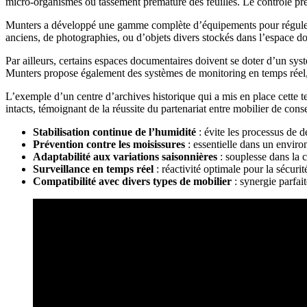
micro-organismes ou tassement prématuré des feuilles. Le contrôle pré
Munters a développé une gamme complète d’équipements pour réguler cet
anciens, de photographies, ou d’objets divers stockés dans l’espace do
Par ailleurs, certains espaces documentaires doivent se doter d’un sys
Munters propose également des systèmes de monitoring en temps réel, 
L’exemple d’un centre d’archives historique qui a mis en place cette te
intacts, témoignant de la réussite du partenariat entre mobilier de cons
Stabilisation continue de l’humidité
: évite les processus de dé
Prévention contre les moisissures
: essentielle dans un envir
Adaptabilité aux variations saisonnières
: souplesse dans la 
Surveillance en temps réel
: réactivité optimale pour la sécurit
Compatibilité avec divers types de mobilier
: synergie parfai