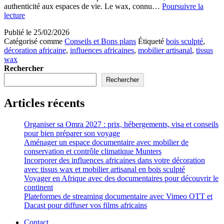
authenticité aux espaces de vie. Le wax, connu…
Poursuivre la
Incorporer
lecture
des
Publié le
25/02/2026
influences
Catégorisé comme
Conseils et Bons plans
Étiqueté
bois sculpté
,
africaines
décoration africaine
,
influences africaines
,
mobilier artisanal
,
tissus
dans
wax
votre
Rechercher
décoration
avec
Rechercher
tissus
wax
Articles récents
et
mobilier
artisanal
Organiser sa Omra 2027 : prix, hébergements, visa et conseils
en
pour bien préparer son voyage
bois
Aménager un espace documentaire avec mobilier de
sculpté
conservation et contrôle climatique Munters
Incorporer des influences africaines dans votre décoration
avec tissus wax et mobilier artisanal en bois sculpté
Voyager en Afrique avec des documentaires pour découvrir le
continent
Plateformes de streaming documentaire avec Vimeo OTT et
Dacast pour diffuser vos films africains
Contact