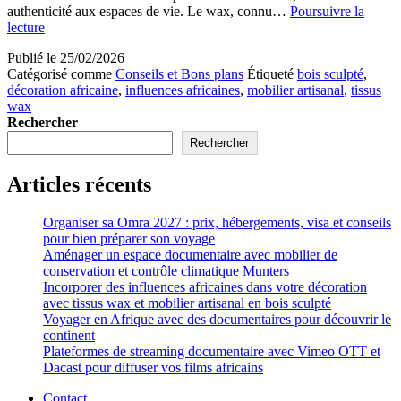
authenticité aux espaces de vie. Le wax, connu…
Poursuivre la
Incorporer
lecture
des
Publié le
25/02/2026
influences
Catégorisé comme
Conseils et Bons plans
Étiqueté
bois sculpté
,
africaines
décoration africaine
,
influences africaines
,
mobilier artisanal
,
tissus
dans
wax
votre
Rechercher
décoration
avec
Rechercher
tissus
wax
Articles récents
et
mobilier
artisanal
Organiser sa Omra 2027 : prix, hébergements, visa et conseils
en
pour bien préparer son voyage
bois
Aménager un espace documentaire avec mobilier de
sculpté
conservation et contrôle climatique Munters
Incorporer des influences africaines dans votre décoration
avec tissus wax et mobilier artisanal en bois sculpté
Voyager en Afrique avec des documentaires pour découvrir le
continent
Plateformes de streaming documentaire avec Vimeo OTT et
Dacast pour diffuser vos films africains
Contact