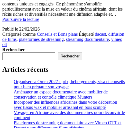
contenus uniques et engagés. Ce phénomène s’amplifie
particulièrement avec la mise en valeur du cinéma africain, dont les
récits riches et diversifiés nécessitent une diffusion adaptée et…
Plateformes
Poursuivre la lecture
de
Publié le
22/02/2026
streaming
Catégorisé comme
Conseils et Bons plans
Étiqueté
dacast
,
diffusion
documentaire
de films
,
plateformes de streaming
,
streaming documentaire
,
vimeo
avec
ott
Vimeo
Rechercher
OTT
et
Rechercher
Dacast
pour
Articles récents
diffuser
vos
films
Organiser sa Omra 2027 : prix, hébergements, visa et conseils
africains
pour bien préparer son voyage
Aménager un espace documentaire avec mobilier de
conservation et contrôle climatique Munters
Incorporer des influences africaines dans votre décoration
avec tissus wax et mobilier artisanal en bois sculpté
Voyager en Afrique avec des documentaires pour découvrir le
continent
Plateformes de streaming documentaire avec Vimeo OTT et
Dacast pour diffuser vos films africains