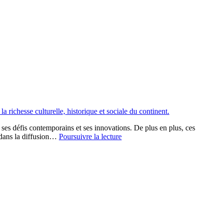
, ses défis contemporains et ses innovations. De plus en plus, ces
Les
 dans la diffusion…
Poursuivre la lecture
documentaires
africains
diffusés
en
streaming
sur
Netflix,
Amazon
Prime